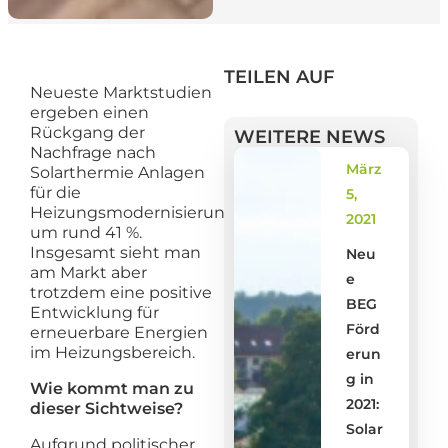
TEILEN AUF
Neueste Marktstudien
ergeben einen
Rückgang der
WEITERE NEWS
Nachfrage nach
März
Solarthermie Anlagen
für die
5,
Heizungsmodernisierung
2021
um rund 41 %.
Insgesamt sieht man
Neu
am Markt aber
e
trotzdem eine positive
BEG
Entwicklung für
Förd
erneuerbare Energien
im Heizungsbereich.
erun
g in
Wie kommt man zu
2021:
dieser Sichtweise?
Solar
Aufgrund politischer