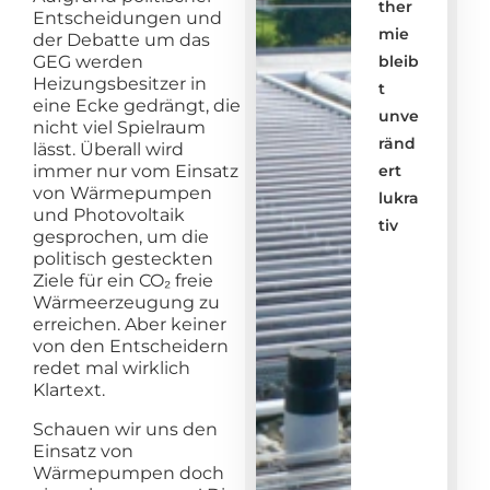
ther
Entscheidungen und
mie
der Debatte um das
bleib
GEG werden
Heizungsbesitzer in
t
eine Ecke gedrängt, die
unve
nicht viel Spielraum
ränd
lässt. Überall wird
ert
immer nur vom Einsatz
von Wärmepumpen
lukra
und Photovoltaik
tiv
gesprochen, um die
politisch gesteckten
Ziele für ein CO₂ freie
Wärmeerzeugung zu
erreichen. Aber keiner
von den Entscheidern
redet mal wirklich
Klartext.
Schauen wir uns den
Einsatz von
Wärmepumpen doch