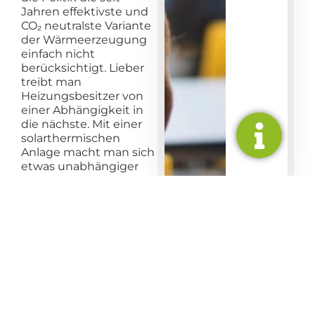
Jahren effektivste und
CO₂ neutralste Variante
der Wärmeerzeugung
einfach nicht
berücksichtigt. Lieber
treibt man
Heizungsbesitzer von
einer Abhängigkeit in
die nächste. Mit einer
solarthermischen
Anlage macht man sich
etwas unabhängiger
von Energieerzeugern,
mit einer
Wärmepumpe ist man
immer auf den
Stromanbieter
angewiesen.