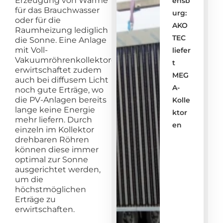
Erzeugung von Wärme
ensb
für das Brauchwasser
urg:
oder für die
AKO
Raumheizung lediglich
TEC
die Sonne. Eine Anlage
mit Voll-
liefer
Vakuumröhrenkollektoren
t
erwirtschaftet zudem
MEG
auch bei diffusem Licht
A-
noch gute Erträge, wo
die PV-Anlagen bereits
Kolle
lange keine Energie
ktor
mehr liefern. Durch
en
einzeln im Kollektor
drehbaren Röhren
können diese immer
optimal zur Sonne
ausgerichtet werden,
um die
höchstmöglichen
Erträge zu
erwirtschaften.