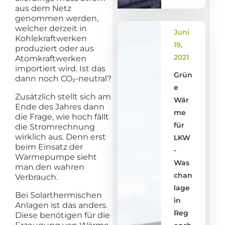
aus dem Netz
genommen werden,
welcher derzeit in
Juni
Kohlekraftwerken
19,
produziert oder aus
2021
Atomkraftwerken
importiert wird. Ist das
Grün
dann noch CO₂-neutral?
e
Zusätzlich stellt sich am
Wär
Ende des Jahres dann
me
die Frage, wie hoch fällt
für
die Stromrechnung
wirklich aus. Denn erst
LKW
beim Einsatz der
-
Wärmepumpe sieht
Was
man den wahren
chan
Verbrauch.
lage
Bei Solarthermischen
in
Anlagen ist das anders.
Reg
Diese benötigen für die