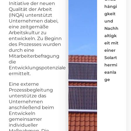
Initiative der neuen
hängi
Qualität der Arbeit
gkeit
(INQA) unterstützt
Unternehmen dabei,
und
eine zeitgemäße
Nachh
Arbeitskultur zu
altigk
entwickeln. Zu Beginn
eit mit
des Prozesses wurden
durch eine
einer
Mitarbeiterbefragung
Solart
die
hermi
Entwicklungspotenziale
eanla
ermittelt.
ge
Eine externe
Prozessbegleitung
unterstütze das
Unternehmen
anschließend beim
Entwickeln
gemeinsamer
individueller
Maßnahmen. Die