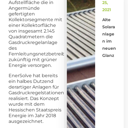
Aufstellfläche die in
25,
Angermünde
2021
gefertigten
Kollektorsegmente mit
Alte
einer Kollektorfläche
Solara
von insgesamt 2.145
nlage
Quadratmetern die
n im
Gasdruckregelanlage
des
neuen
Fernleitungsnetzbetreibers
Glanz
zukünftig mit grüner
Energie versorgen.
EnerSolve hat bereits
ein halbes Dutzend
derartiger Anlagen für
Gasdruckregelstationen
realisiert. Das Konzept
wurde mit dem
Hessischen Staatspreis
Energie im Jahr 2018
ausgezeichnet.