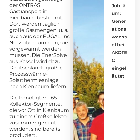
der ONTRAS
Jubilä
Gastransport in
um:
Kienbaum bestimmt.
Gener
Dort werden täglich
ations
große Gasmengen, u. a.
auch aus der EUGAL, ins
wechs
Netz übernommen, die
el bei
vorgewärmt werden
AKOTE
müssen. Die EnerSolve
C
aus Kassel wird dazu
Deutschlands größte
eingel
Prozesswärme-
äutet
Solarthermieanlage
nach Kienbaum liefern.
Die benötigten 165
Kollektor-Segmente,
die vor Ort in Kienbaum
zu einem Großkollektor
zusammengebaut
werden, sind bereits
produziert.