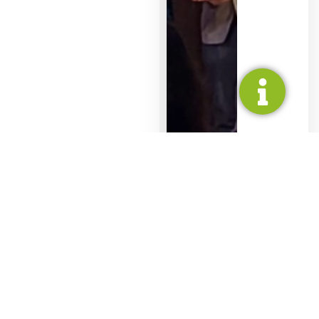
PRIVAT
GEWERBE
SERVICE
UNTERNE
Komplettsysteme
MEGA-
Förderung &
Referenzen
Kollektor
Finanzierung
Solarkollektoren
Über uns
& Röhren
Kollektoren &
Garantie
Neuigkeiten