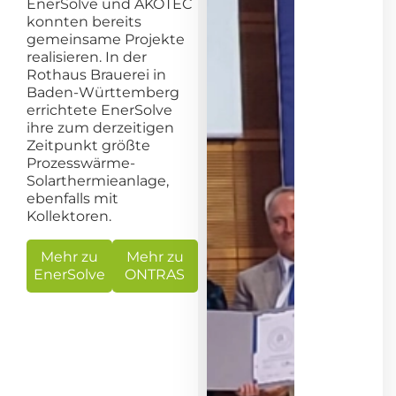
EnerSolve und AKOTEC
konnten bereits
gemeinsame Projekte
realisieren. In der
Rothaus Brauerei in
Baden-Württemberg
errichtete EnerSolve
ihre zum derzeitigen
Zeitpunkt größte
Prozesswärme-
Solarthermieanlage,
ebenfalls mit
Kollektoren.
Mehr zu
Mehr zu
EnerSolve
ONTRAS