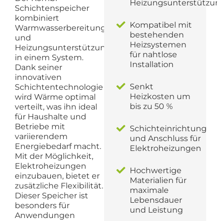
Heizungsunterstützu
Schichtenspeicher
kombiniert
Kompatibel mit
Warmwasserbereitung
bestehenden
und
Heizsystemen
Heizungsunterstützung
für nahtlose
in einem System.
Installation
Dank seiner
innovativen
Senkt
Schichtentechnologie
Heizkosten um
wird Wärme optimal
bis zu 50 %
verteilt, was ihn ideal
für Haushalte und
Betriebe mit
Schichteinrichtung
variierendem
und Anschluss für
Energiebedarf macht.
Elektroheizungen
Mit der Möglichkeit,
Elektroheizungen
Hochwertige
einzubauen, bietet er
Materialien für
zusätzliche Flexibilität.
maximale
Dieser Speicher ist
Lebensdauer
besonders für
und Leistung
Anwendungen