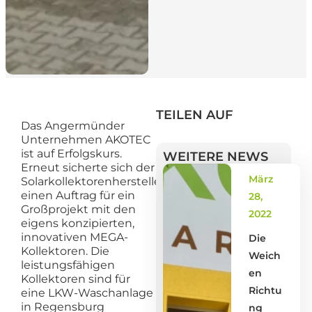
TEILEN AUF
Das Angermünder
Unternehmen AKOTEC
ist auf Erfolgskurs.
WEITERE NEWS
Erneut sicherte sich der
März
Solarkollektorenhersteller
einen Auftrag für ein
28,
Großprojekt mit den
2022
eigens konzipierten,
innovativen MEGA-
Die
Kollektoren. Die
Weich
leistungsfähigen
en
Kollektoren sind für
Richtu
eine LKW-Waschanlage
in Regensburg
ng