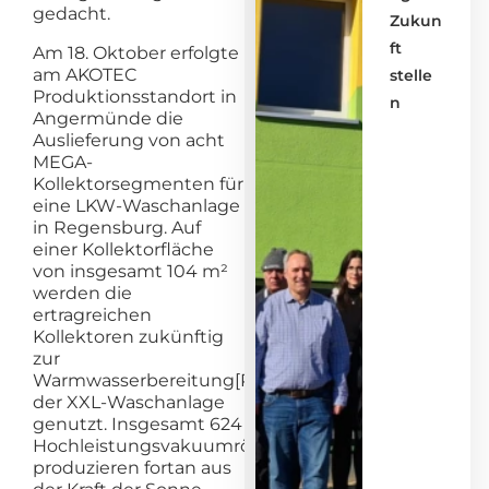
gedacht.
Zukun
ft
Am 18. Oktober erfolgte
am AKOTEC
stelle
Produktionsstandort in
n
Angermünde die
Auslieferung von acht
MEGA-
Kollektorsegmenten für
eine LKW-Waschanlage
in Regensburg. Auf
einer Kollektorfläche
von insgesamt 104 m²
werden die
ertragreichen
Kollektoren zukünftig
zur
Warmwasserbereitung[PS1]
der XXL-Waschanlage
genutzt. Insgesamt 624
Hochleistungsvakuumröhren
produzieren fortan aus