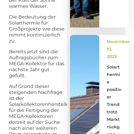
der Kraft der Sonne
warmes Wasser.
Die Bedeutung der
Solarthermie für
Großprojekte wie diese
nimmt kontinuierlich
zu.
November
10,
Bereits jetzt sind die
2023
Auftragsbücher zum
MEGA-Kollektor für das
Solart
nächste Jahr gut
hermi
gefüllt.
e
Auf Grund dieser
positiv
steigenden Nachfrage
er
ist der
Solarkollektorenhersteller
Trend
für die Fertigung der
trotz
MEGA-Kollektoren
Markt
derzeit auf der Suche
rückg
nach einer weiteren