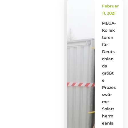
Februar
11, 2021
MEGA-
Kollek
toren
für
Deuts
chlan
ds
größt
e
Prozes
swär
me-
Solart
hermi
eanla