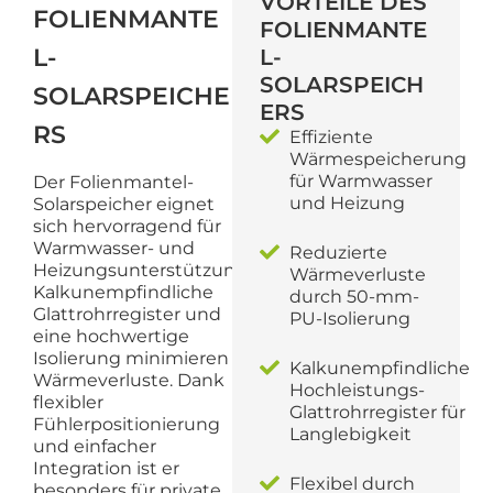
VORTEILE DES
FOLIENMANTE
FOLIENMANTE
L-
L-
SOLARSPEICH
SOLARSPEICHE
ERS
RS
Effiziente
Wärmespeicherung
für Warmwasser
Der Folienmantel-
und Heizung
Solarspeicher eignet
sich hervorragend für
Warmwasser- und
Reduzierte
Heizungsunterstützung.
Wärmeverluste
Kalkunempfindliche
durch 50-mm-
Glattrohrregister und
PU-Isolierung
eine hochwertige
Isolierung minimieren
Kalkunempfindliche
Wärmeverluste. Dank
Hochleistungs-
flexibler
Glattrohrregister für
Fühlerpositionierung
Langlebigkeit
und einfacher
Integration ist er
Flexibel durch
besonders für private